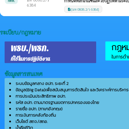
กำหนดหลักเกณฑ์และวิธีปฏิบัติตามระเ
กคท.
6384
[มท 0808.2/ว 6384]
description
ระเบียบ/กฎหมาย
กฎหมา
พรบ./พรก.
ในการดำเ
ที่ใช้ในการปฏิบัติงาน
ข้อมูลสารสนเทศ
ระบบข้อมูลกลาง อปท. ระยะที่ 2
ข้อมูล(Big Data)เพื่อสนับสนุนการตัดสินใจ และวิเคราะห์การบริหาร
การประเมินประสิทธิภาพ อปท.
รหัส อปท. ตามมาตรฐานเขตการปกครองของไทย
รายชื่อ อปท. (ภาษาอังกฤษ)
การเงินการคลังท้องถิ่น
เว็บไซต์ สถจ./สถอ.
น้ำคือชีวิต