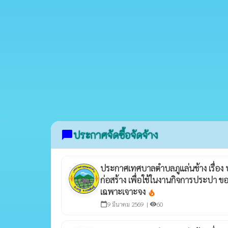
ประกาศจัดซื้อจัดจ้าง
chat_bubble
ประกาศเทศบาลตำบลภูแล่นช้าง เรื่อง 
ก่อสร้าง เพื่อใช้ในงานกิจการประปา ข
เฉพาะเจาะจง
local_fire_department
9 มีนาคม 2569 |
60
calendar_today
visibility