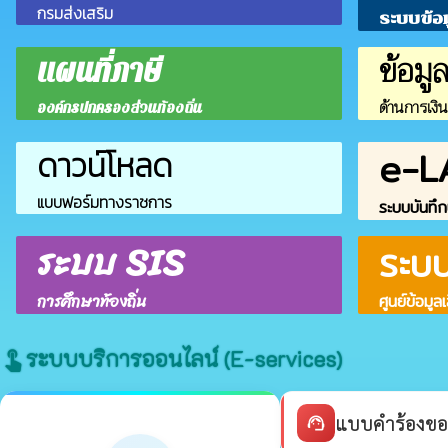
กรมส่งเสริม
ระบบข้อ
ข้อมู
แผนที่ภาษี
ด้านการเงิ
องค์กรปกครองส่วนท้องถิ่น
e-L
ดาวน์โหลด
แบบฟอร์มทางราชการ
ระบบบันทึก
ระบบ SIS
ระบ
การศึกษาท้องถิ่น
ศูนย์ข้อมูล
ระบบบริการออนไลน์ (E-services)
touch_app
แบบคำร้องขอ
support_agent