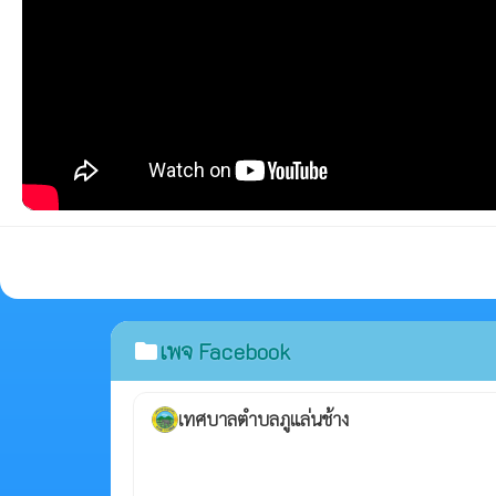
เพจ Facebook
folder
เทศบาลตำบลภูแล่นช้าง