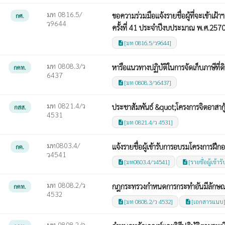
มท 0816.5/
ขอความร่วมมือแจ้งรายชื่อผู้ที่จะเข้า
กศ.
ว9644
ครั้งที่ 41 ประจำปีงบประมาณ พ.ศ.257
[มท 0816.5/ว9644]
description
มท 0808.3/ว
หารือแนวทางปฏิบัติในการจัดเก็บภาษีที่ดิ
กคท.
6437
[มท 0808.3/ว6437]
description
มท 0821.4/ว
ประชาสัมพันธ์ &quot;โครงการจิตอาสากู
กสส.
4531
[มท 0821.4/ว 4531]
description
มท0803.4/
แจ้งรายชื่อผู้เข้ารับการอบรมโครงการฝ
กค.
ว4541
[มท0803.4/ว4541]
[รายชื่อผู้เข้
description
description
มท 0808.2/ว
กฎกระทรวงกำหนดการกระทำอันมีลักษณะ
กคท.
4532
[มท 0808.2/ว 4532]
[เอกสารแนบ
description
description
มท 0808.2/ว