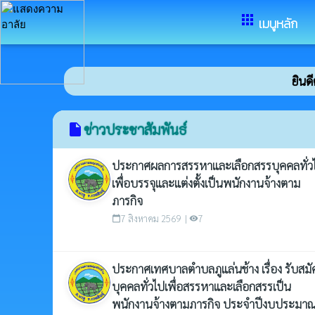
อำเภอนาคู จังหวัดกาฬสินธุ์
apps
เมนูหลัก
ยินดีต้อนร
ข่าวประชาสัมพันธ์
insert_drive_file
ประกาศผลการสรรหาและเลือกสรรบุคคลทั่ว
เพื่อบรรจุและแต่งตั้งเป็นพนักงานจ้างตาม
ภารกิจ
7 สิงหาคม 2569 |
7
calendar_today
visibility
ประกาศเทศบาลตำบลภูแล่นช้าง เรื่อง รับสมั
บุคคลทั่วไปเพื่อสรรหาและเลือกสรรเป็น
พนักงานจ้างตามภารกิจ ประจำปีงบประมา