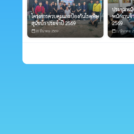
ประชุมพน
โครงการควบคุมและป้องกันโรคพิษ
พนักงานจ้
สุนัขบ้า ประจำปี 2569
2569
20 มีนาคม 2569
12 มีนาคม 2
calendar_today
calendar_today