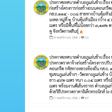
ประกาศเทศบาลตำบลภูแล่นช้าง เรื่อง
ก่อสร้างโครงการก่อสร้างถนนคอนกรีตเส
กส.ถ.๑๑๔ - ๐๐๘ สายทางบ้านคุ้มหัวเมือง 
มงคล หมู่ที่ ๒ บ้านคุ้มหัวเมือง กว้า
เมตร หรือมีพื้นที่ไม่น้อยกว่า ๓,๑๗๒
คู จังหวัดกาฬสินธุ์
local_fire_department
19 พฤศจิกายน 2568 |
121
calendar_today
visibility
ประกาศเทศบาลตำบลภูแล่นช้าง เรื่อง
ประกวดราคาจ้างก่อสร้างโครงการปรับ
คอนกรีต รหัสทางหลวงท้องถิ่น กส.ถ.
ชุมชนภูแล่นช้างฯ -วัดกลางภูแล่นช้าง บ้า
ยาว ๔๙๒ เมตร หนา ๐.๐๔ เมตร หรือมีพ
เมตร พร้อมงานตีเส้นจราจร ตำบลภูแล่น
ด้วยวิธีประกวดราคาอิเล็กทรอนิกส์ (e
17 พฤศจิกายน 2568 |
107
calendar_today
visibility