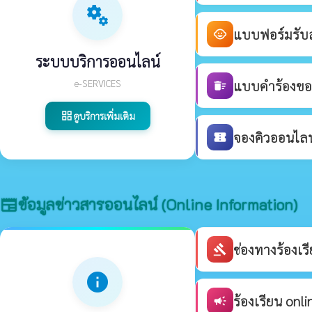
miscellaneous_services
แบบฟอร์มรับสม
child_care
ระบบบริการออนไลน์
e-SERVICES
แบบคำร้องขอร
delete_sweep
ดูบริการเพิ่มเติม
grid_view
จองคิวออนไลน์
confirmation_number
ข้อมูลข่าวสารออนไลน์ (Online Information)
newspaper
ช่องทางร้องเ
gavel
info
ร้องเรียน onli
campaign