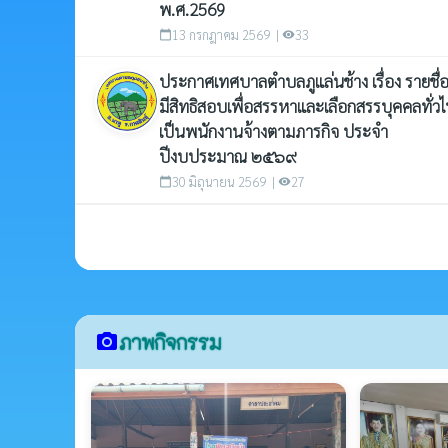
พ.ศ.2569
13 กรกฎาคม 2569 |
33
calendar_today
visibility
ประกาศเทศบาลตำบลภูแล่นช้าง เรื่อง รายชื่อผ
มีสิทธิสอบเพื่อสรรหาและเลือกสรรบุคคลทั่ว
เป็นพนักงานจ้างตามภารกิจ ประจำ
ปีงบประมาณ ๒๕๖๙
30 มิถุนายน 2569 |
27
calendar_today
visibility
ภาพกิจกรรม
camera_alt