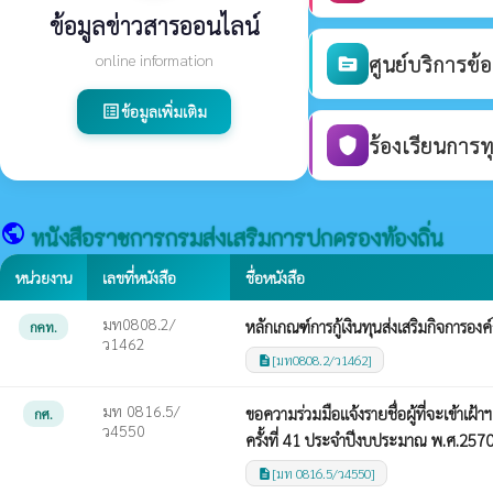
ข้อมูลข่าวสารออนไลน์
online information
ศูนย์บริการข้
source
ข้อมูลเพิ่มเติม
list_alt
ร้องเรียนการท
shield
public
หนังสือราชการกรมส่งเสริมการปกครองท้องถิ่น
หน่วยงาน
เลขที่หนังสือ
ชื่อหนังสือ
มท0808.2/
หลักเกณฑ์การกู้เงินทุนส่งเสริมกิจการอง
กคท.
ว1462
[มท0808.2/ว1462]
description
มท 0816.5/
ขอความร่วมมือแจ้งรายชื่อผู้ที่จะเข้า
กศ.
ว4550
ครั้งที่ 41 ประจำปีงบประมาณ พ.ศ.257
[มท 0816.5/ว4550]
description