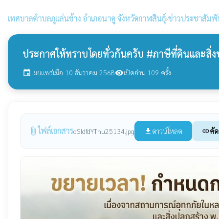
เทศบาลตำบลภูแล่นช้าง
อำเภอนาคู จังหวัดกาฬสินธุ์
›
ข่าวประชาสัมพั
ประกาศให้ทราบโดยทั่วกันครับ #ภาษีที่ดินและสิ่
เผยแพร่เมื่อ 10 ธันวาคม 2568
เปิดอ่าน 109 ครั้ง
event
visibility
ไฟล์เอกสาร
attach_file
ดาวน์โหลด
คัด
dSIdfdYThu25134.jpg
file_download
link