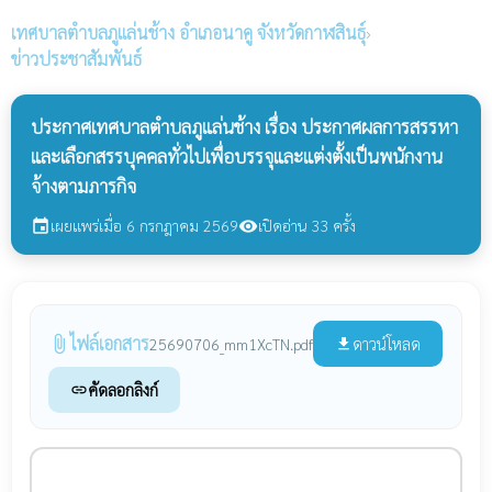
เทศบาลตำบลภูแล่นช้าง
อำเภอนาคู จังหวัดกาฬสินธุ์
›
ข่าวประชาสัมพันธ์
ประกาศเทศบาลตำบลภูแล่นช้าง เรื่อง ประกาศผลการสรรหา
และเลือกสรรบุคคลทั่วไปเพื่อบรรจุและแต่งตั้งเป็นพนักงาน
จ้างตามภารกิจ
เผยแพร่เมื่อ 6 กรกฎาคม 2569
เปิดอ่าน 33 ครั้ง
event
visibility
ไฟล์เอกสาร
attach_file
ดาวน์โหลด
25690706_mm1XcTN.pdf
file_download
คัดลอกลิงก์
link