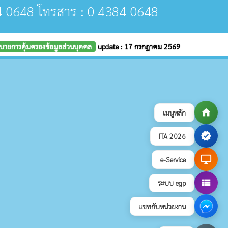
84 0648 โทรสาร : 0 4384 0648
บายการคุ้มครองข้อมูลส่วนบุคคล
update : 17 กรกฎาคม 2569
home
เมนูหลัก
verified
ITA 2026
desktop_windows
e-Service
view_list
ระบบ egp
แชทกับหน่วยงาน