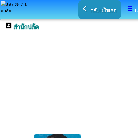
arrow_back_ios
apps
กลับหน้าแรก
เ
account_box
สำนักปลัด