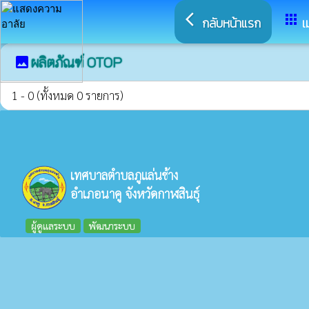
arrow_back_ios
apps
กลับหน้าแรก
เ
ผลิตภัณฑ์ OTOP
image
1 - 0 (ทั้งหมด 0 รายการ)
เทศบาลตำบลภูแล่นช้าง
อำเภอนาคู จังหวัดกาฬสินธุ์
ผู้ดูแลระบบ
พัฒนาระบบ